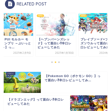
RELATED POST
RPG
RPG
ヘブンバーンズレッ
ブレイブソード×ブレイ
【PUI PUI モルカー
】って面白い⁈辛口レ
ズソウルって面白い⁈辛
ルグランプリ ～ぷい
ューしてみた
口レビューしてみた
RPG～】っ...
2025年1月30日
2024年6月4日
2025年2
【Pokemon GO（ポケモン GO）】っ
て面白い⁈辛口レビューしてみ...
【ドラゴンエッグ】って面白い⁈辛口レ
ビューしてみた