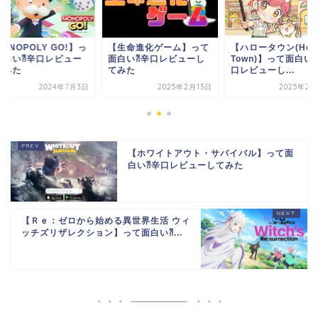
ONOPOLY GO!】っ
【生命進化ゲーム】って
【ハロータウン(Hell
面白い⁈辛口レビュー
面白い⁈辛口レビューし
Town)】って面白い
てみた
てみた
口レビューし...
2024年7月3日
2025年2月13日
2025年2月
【ホワイトアウト・サバイバル】って面
白い⁈辛口レビューしてみた
【Ｒｅ：ゼロから始める異世界生活 ウィ
ッチズリザレクション】って面白い⁈...