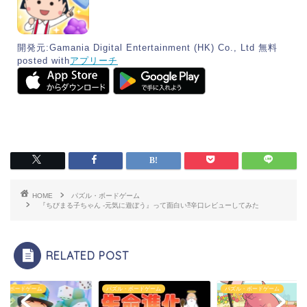
開発元:
Gamania Digital Entertainment (HK) Co., Ltd
無料
posted with
アプリーチ
HOME
パズル・ボードゲーム
『ちびまる子ちゃん -元気に遊ぼう』って面白い⁈辛口レビューしてみた
RELATED POST
ル・ボードゲーム
パズル・ボードゲーム
パズル・ボードゲーム