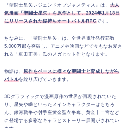
『聖闘士星矢レジェンドオブジャスティス』は、
大人
気漫画「聖闘士星矢」を原作として、2024年1月18日
にリリースされた縦持ちオートバトルRPG
です。
ちなみに、「聖闘士星矢」は、全世界累計発行部数
5,000万部を突破し、アニメや映画などで今もなお愛さ
れる「車田正美」氏のメガヒット作となります。
物語は、
原作をベースに様々な聖闘士と育成しながら
バトル
を繰り広げていきます。
3Dグラフィックで漫画原作の世界が再現されていた
り、星矢や瞬といったメインキャラクターはもちろ
ん、銀河戦争や射手座黄金聖衣争奪、黄金十二宮など
に登場する多彩なキャラとストーリー展開がされてい