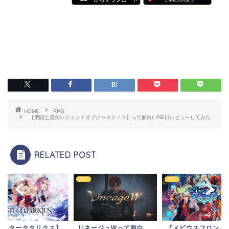
HOME
RPG
【聖闘士星矢レジェンドオブジャスティス】って面白い⁈辛口レビューしてみた
RELATED POST
RPG
RPG
アスタータタリクス】
リネージュWって面白
『メビウスフロント