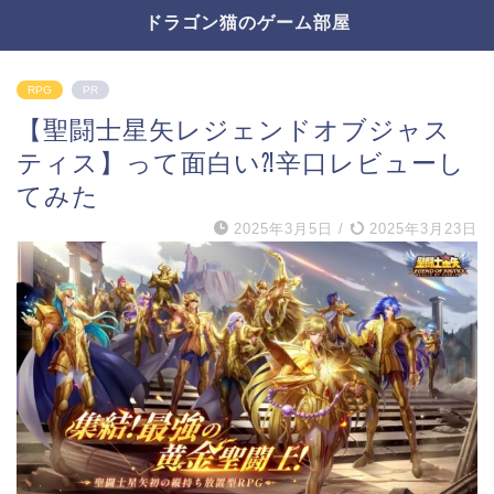
ドラゴン猫のゲーム部屋
RPG
PR
【聖闘士星矢レジェンドオブジャス
ティス】って面白い⁈辛口レビューし
てみた
2025年3月5日
/
2025年3月23日