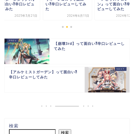
て面白い⁈辛口レビュ
い⁈辛口レビューしてみ
ン』って面白い⁈辛
してみた
た
ビューしてみた
2025年3月21日
2024年6月11日
2024年12
【崩壊3rd】って面白い⁈辛口レビューし
てみた
【アルケミストガーデン】って面白い⁈
辛口レビューしてみた
検索
検索