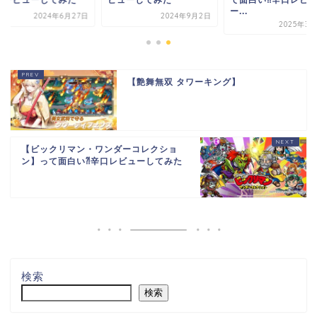
ー...
2024年6月27日
2024年9月2日
2025年3月
【艶舞無双 タワーキング】
【ビックリマン・ワンダーコレクショ
ン】って面白い⁈辛口レビューしてみた
検索
検索