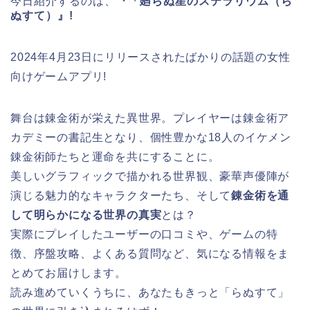
今日紹介するのは、
『「廻らぬ星のステラリウム（ら
ぬすて）』!
2024年4月23日にリリースされたばかりの話題の女性
向けゲームアプリ!
舞台は錬金術が栄えた異世界。プレイヤーは錬金術ア
カデミーの書記生となり、個性豊かな18人のイケメン
錬金術師たちと運命を共にすることに。
美しいグラフィックで描かれる世界観、豪華声優陣が
演じる魅力的なキャラクターたち、そして
錬金術を通
して明らかになる世界の真実
とは？
実際にプレイしたユーザーの口コミや、ゲームの特
徴、序盤攻略、よくある質問など、気になる情報をま
とめてお届けします。
読み進めていくうちに、あなたもきっと「らぬすて」