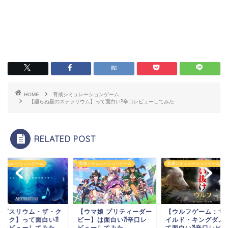
HOME
育成シミュレーションゲーム
【廻らぬ星のステラリウム】って面白い⁈辛口レビューしてみた
RELATED POST
シミュレーションゲーム
育成シミュレーションゲーム
育成シミュレーションゲーム
アビスリウム・ザ・ク
【ウマ娘 プリティーダー
【ウルフゲーム：ザ
シック】って面白い⁈
ビー】は面白い⁈辛口レ
イルド・キングダム
口レビューしてみた
ビューしてみた
て面白い⁈辛口レビ