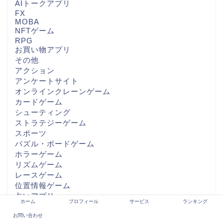
AIトークアプリ
FX
MOBA
NFTゲーム
RPG
お買い物アプリ
その他
アクション
アンケートサイト
オンラインクレーンゲーム
カードゲーム
シューティング
ストラテジーゲーム
スポーツ
パズル・ボードゲーム
ホラーゲーム
リズムゲーム
レースゲーム
位置情報ゲーム
占いアプリ
ホーム
プロフィール
サービス
ランキング
引っ越しアプリ
お問い合わせ
恋愛シミュレーションゲーム