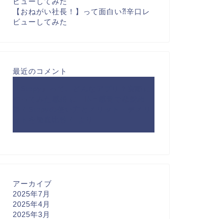
ビューしてみた
【おねがい社長！】って面白い⁈辛口レ
ビューしてみた
最近のコメント
『Stepy』って、どんなアプリ？実際に
やってみた感想
に
LINE感覚で恋愛相
談！Stepyの使い方とメリット・デメリ
ットを徹底比較！
より
アーカイブ
2025年7月
2025年4月
2025年3月