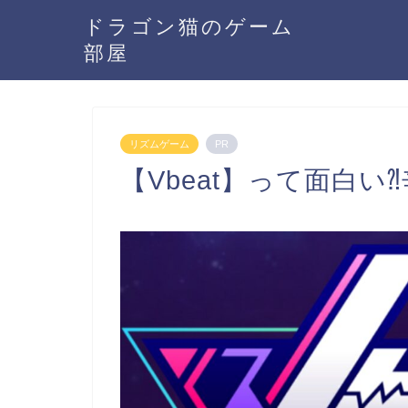
ドラゴン猫のゲーム
部屋
リズムゲーム
PR
【Vbeat】って面白