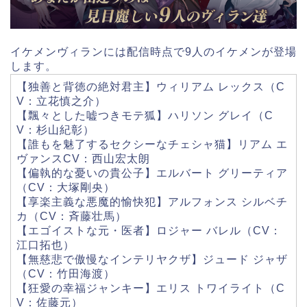
イケメンヴィランには配信時点で9人のイケメンが登場
します。
【独善と背徳の絶対君主】ウィリアム レックス（C
V：立花慎之介）
【飄々とした嘘つきモテ狐】ハリソン グレイ（C
V：杉山紀彰）
【誰もを魅了するセクシーなチェシャ猫】リアム エ
ヴァンスCV：西山宏太朗
【偏執的な憂いの貴公子】エルバート グリーティア
（CV：大塚剛央）
【享楽主義な悪魔的愉快犯】アルフォンス シルベチ
カ（CV：斉藤壮馬）
【エゴイストな元・医者】ロジャー バレル（CV：
江口拓也）
【無慈悲で傲慢なインテリヤクザ】ジュード ジャザ
（CV：竹田海渡）
【狂愛の幸福ジャンキー】エリス トワイライト（C
V：佐藤元）