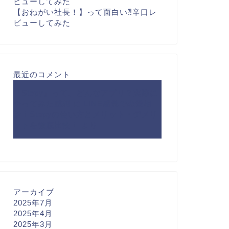
ビューしてみた
【おねがい社長！】って面白い⁈辛口レ
ビューしてみた
最近のコメント
『Stepy』って、どんなアプリ？実際に
やってみた感想
に
LINE感覚で恋愛相
談！Stepyの使い方とメリット・デメリ
ットを徹底比較！
より
アーカイブ
2025年7月
2025年4月
2025年3月