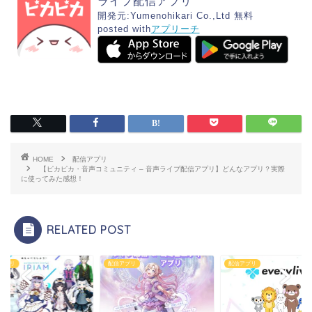
ライブ配信アプリ
開発元:
Yumenohikari Co.,Ltd
無料
posted with
アプリーチ
HOME
配信アプリ
【ピカピカ・音声コミュニティ – 音声ライブ配信アプリ】どんなアプリ？実際
に使ってみた感想！
RELATED POST
アプリ
配信アプリ
配信アプリ