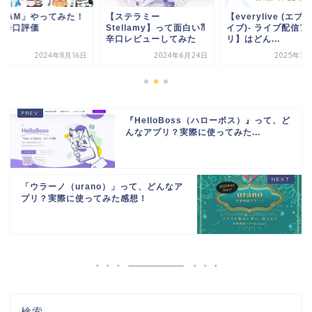
IRIAM」やってみた！
【ステラミー
【everylive (エブ
チ辛口評価
Stellamy】って面白い⁈
イブ)- ライブ配信ア
辛口レビューしてみた
リ】はどん...
2024年8月16日
2024年6月24日
2025年3月
『HelloBoss（ハローボス）』って、ど
んなアプリ？実際に使ってみた...
「ウラーノ（urano）」って、どんなア
プリ？実際に使ってみた感想！
検索